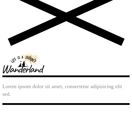
Lorem ipsum dolor sit amet, consectetur adipisicing elit
sed.