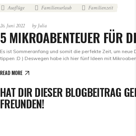
Ausflüge
Familienurlaub
Familienzeit
26. Juni 2022
by
Julia
5 MIKROABENTEUER FÜR D
Es ist Sommeranfang und somit die perfekte Zeit, um neue D
tippen :D ) Deswegen habe ich hier fünf Ideen mit Mikroaben
READ MORE
HAT DIR DIESER BLOGBEITRAG GE
FREUNDEN!