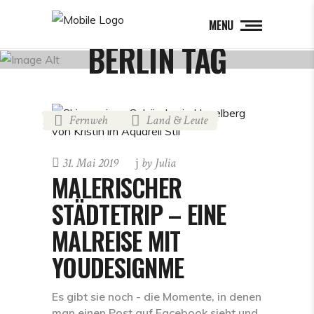
MENU
BERLIN TAG
Fernweh
Land & Leute
31. Mai 2019
by
Julia
MALERISCHER
STÄDTETRIP – EINE
MALREISE MIT
YOUDESIGNME
Es gibt sie noch - die Momente, in denen
man einen Post auf Facebook sieht und