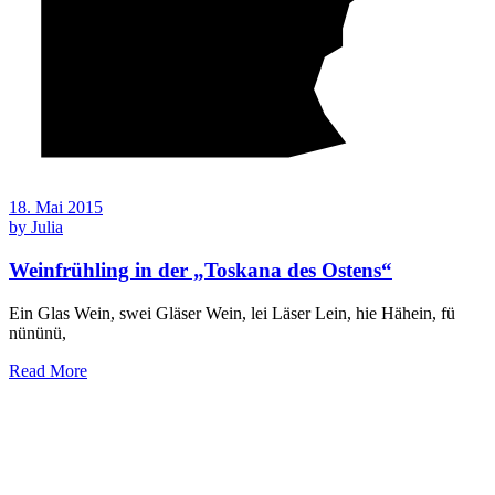
18. Mai 2015
by
Julia
Weinfrühling in der „Toskana des Ostens“
Ein Glas Wein, swei Gläser Wein, lei Läser Lein, hie Hähein, fü
nününü,
Read More