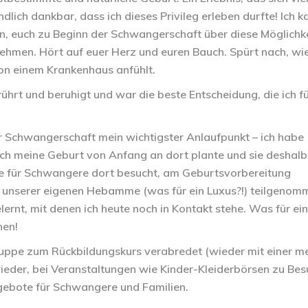
ich dankbar, dass ich dieses Privileg erleben durfte! Ich k
, euch zu Beginn der Schwangerschaft über diese Möglichke
ehmen. Hört auf euer Herz und euren Bauch. Spürt nach, wie
von einem Krankenhaus anfühlt.
hrt und beruhigt und war die beste Entscheidung, die ich f
 Schwangerschaft mein wichtigster Anlaufpunkt – ich habe
ich meine Geburt von Anfang an dort plante und sie deshalb
e für Schwangere
dort besucht, am
Geburtsvorbereitung
unserer eigenen Hebamme (was für ein Luxus?!) teilgenom
lernt, mit denen ich heute noch in Kontakt stehe. Was für ein
hen!
Gruppe zum
Rückbildungskurs
verabredet (wieder mit einer m
eder, bei Veranstaltungen wie Kinder-Kleiderbörsen zu Bes
Angebote für Schwangere und Familien.