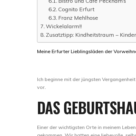
Bistro und Café Peckham’s
Cognito Erfurt
Franz Mehlhose
Wickelalarm!!
Zusatztipp: Kindheitstraum – Kinde
Meine Erfurter Lieblingsläden der Vorweihna
Ich beginne mit der jüngsten Vergangenheit 
vor.
DAS GEBURTSHA
Einer der wichtigsten Orte in meinem Leben
gekommen.
Wir hatten eine liebevolle, selb