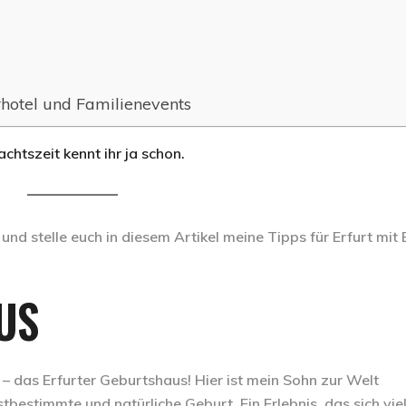
rhotel und Familienevents
chtszeit kennt ihr ja schon.
und stelle euch in diesem Artikel meine Tipps für Erfurt mit
US
 – das Erfurter Geburtshaus!
Hier ist mein Sohn zur Welt
stbestimmte und natürliche Geburt. Ein Erlebnis, das sich vie