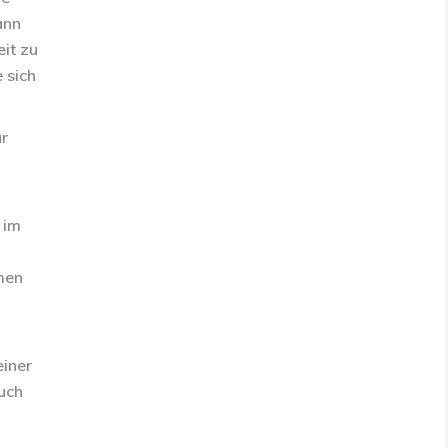
ann
it zu
 sich
ür
 im
men
einer
uch