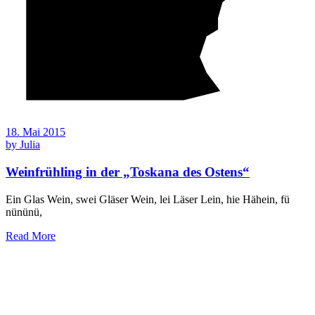
18. Mai 2015
by
Julia
Weinfrühling in der „Toskana des Ostens“
Ein Glas Wein, swei Gläser Wein, lei Läser Lein, hie Hähein, fü
nününü,
Read More