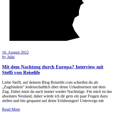
16. August 2022
by
Julia
Mit dem Nachtzug durch Europa? Interview mit
Steffi von Reiselife
Liebe Steffi, auf deinem Blog Reiselife.com schreibst du als
„Zugfräulein“ leidenschaftlich über deine Urlaubsreisen mit dem
Zug. Dabei nutzt du auch immer wieder Nachtzüge. Für mich ist das
absolutes Neuland, daher würde ich dir gern ein paar Fragen dazu
stellen und bin gespannt auf deine Erfahrungen! Unterwegs mit
Read More