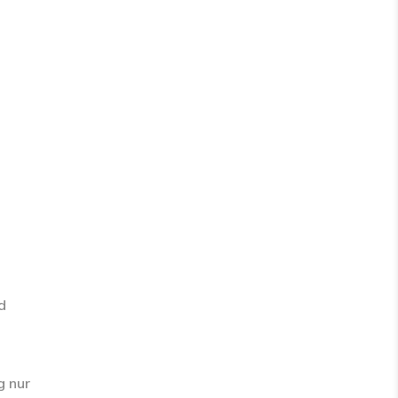
d
g nur