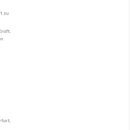
t zu
raft.
en
N
furt,