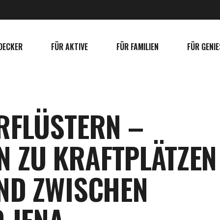
DECKER
FÜR AKTIVE
FÜR FAMILIEN
FÜR GENIE
RFLÜSTERN –
 ZU KRAFTPLÄTZEN
UND ZWISCHEN