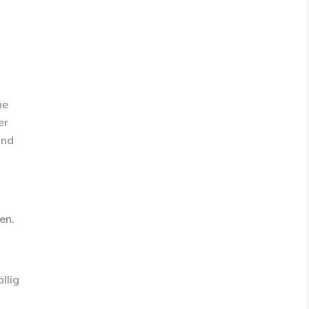
ne
er
und
en.
llig